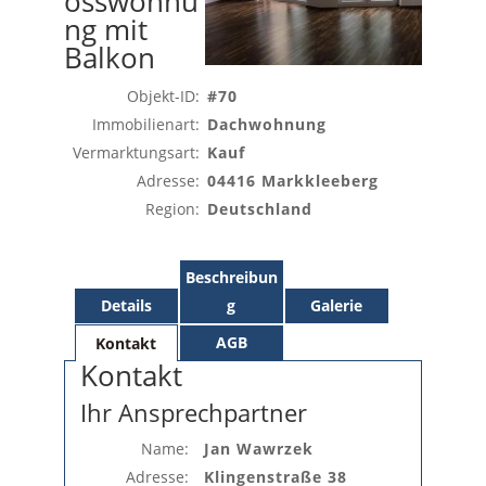
osswohnu
ng mit
Balkon
Objekt-ID:
#70
Immobilienart:
Dachwohnung
Vermarktungsart:
Kauf
Adresse:
04416 Markkleeberg
Region:
Deutschland
Beschreibun
Details
g
Galerie
AGB
Kontakt
Kontakt
Ihr Ansprechpartner
Name:
Jan Wawrzek
Adresse:
Klingenstraße 38