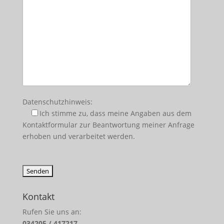
Datenschutzhinweis:
Ich stimme zu, dass meine Angaben aus dem
Kontaktformular zur Beantwortung meiner Anfrage
erhoben und verarbeitet werden.
Kontakt
Rufen Sie uns an:
034205 / 417217